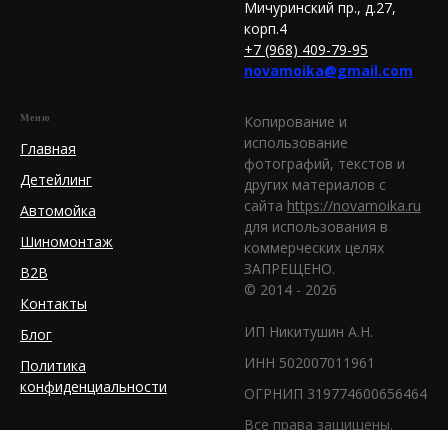
Мичуринский пр., д.27,
корп.4
+7 (968) 409-79-95
novamoika@gmail.com
Меню
Копирование и
использование
Главная
фотографий, текстов и
Детейлинг
других материалов с
сайта
https://novamoika.ru
Автомойка
для использования в
Шиномонтаж
коммерческих целях
ЗАПРЕЩЕНО.
B2B
© 2014 - 2026
Контакты
ИП Никитушин А.Н.
Блог
ИНН 502007011961
Политика
конфиденциальности
ОГРНИП 319774600656464
Все права защищены.