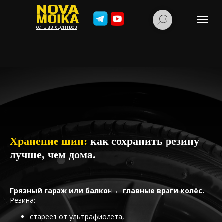
cеть автоцентров
Выберите адрес
ул. 1–я Машиностроения, д. 10
Хранение шин:
как сохранить резину
лучше, чем дома.
Ярославское шоссе, д. 124
Грязный гараж или балкон→ главные враги колёс.
ул. Мироновская, д. 46
Резина:
стареет от ультрафиолета,